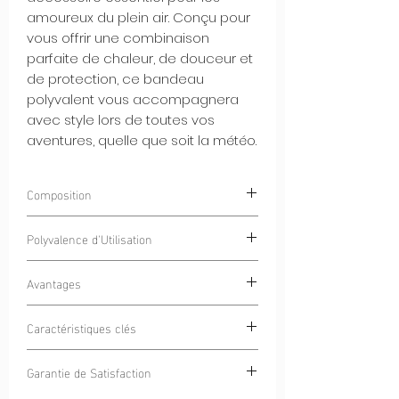
amoureux du plein air. Conçu pour
vous offrir une combinaison
parfaite de chaleur, de douceur et
de protection, ce bandeau
polyvalent vous accompagnera
avec style lors de toutes vos
aventures, quelle que soit la météo.
Composition
85% Polyester 15% Elastan
Polyvalence d'Utilisation
Portez notre Bandeau 4 Saisons
Avantages
Polyvalent de Curlynak lors de diverses
activités :
Caractéristiques clés
Sports en Extérieur :
Restez au sec
Chaleur Légère :
Notre bandeau
pendant vos séances de jogging
ajoute une couche de chaleur sans
matinales ou vos sessions de vélo,
Garantie de Satisfaction
encombrement excessif, vous laissant
Polyvalence Adaptée :
Notre bandeau
grâce à la doublure intérieure
libre de bouger tout en restant
est conçu pour vous offrir une