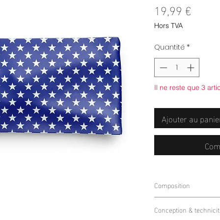
Prix
19,99 €
Hors TVA
Quantité
*
Il ne reste que 3 arti
Ajouter au panie
Com
Composition
85% Polyester 15% E
Conception & technicit