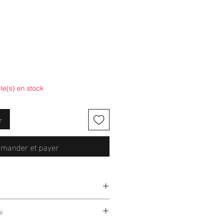
cle(s) en stock
r
mander et payer
lastan
é