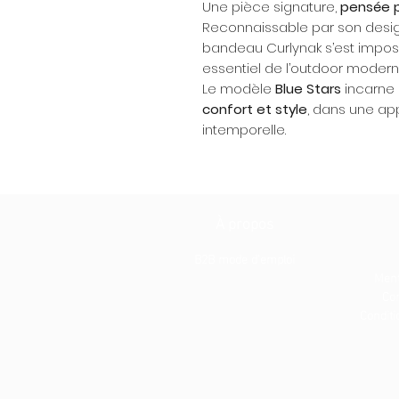
Une pièce signature,
pensée p
Reconnaissable par son design
bandeau Curlynak s’est impos
essentiel de l’outdoor modern
Le modèle
Blue Stars
incarne c
confort et style
, dans une ap
intemporelle.
À propos
B2B mode d'emploi
Ment
Con
Conditio