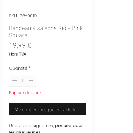
SKU : 26-0019
Bandeau 4 saisons Kid - Pink
Square
Prix
19,99 €
Hors TVA
Quantité
*
Rupture de stock
Me notifier lorsque cet article est disponible
Une pièce signature,
pensée pour
les plus jeunes