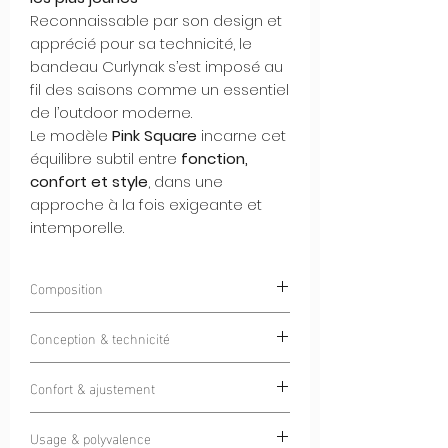
Reconnaissable par son design et
apprécié pour sa technicité, le
bandeau Curlynak s’est imposé au
fil des saisons comme un essentiel
de l’outdoor moderne.
Le modèle
Pink Square
incarne cet
équilibre subtil entre
fonction,
confort et style
, dans une
approche à la fois exigeante et
intemporelle.
Composition
85% Polyester 15% Elastan
Conception & technicité
Doté d'un tissu Italien haut de gamme
Confort & ajustement
pensé pour une utilisation
4 saisons
, ce
bandeau offre une protection efficace
La coupe ergonomique a été pensée
contre le froid, le vent et les variations
Usage & polyvalence
pour s’adapter parfaitement aux