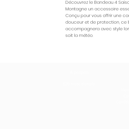
Découvrez le Bandeau 4 Saiso
Montagne un accessoire essent
Conçu pour vous offrir une co
douceur et de protection, ce
accompagnera avec style lors
soit la météo.
À propos
B2B mode d'emploi
Ment
Con
Conditio