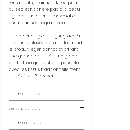
respirabilité, maintient le corps frais,
au sec et n’adhère pas à la peau.
Il garantit un confort maximal et
assure un séchage rapide.
Et la technologie Curlight grace à
la densité élevée des mailles, rend
le produit léger, compact offrant
une grande opacité et un grand
confort, ce qui n’est pas possible
avec les tissus traditionnellement
utilisés jusqu’à présent.
Lieu de fabrication
Chamonix, France
Conseils d'entretien
Blanchiment interdit
Lieu de conception
Lavage à 30°C