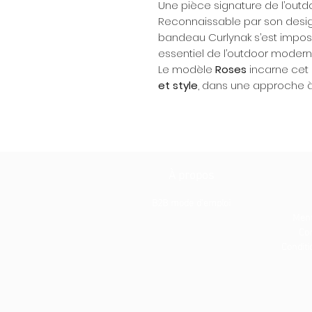
Une pièce signature de l’out
Reconnaissable par son design
bandeau Curlynak s’est impos
essentiel de l’outdoor modern
Le modèle
Roses
incarne cet é
et style
, dans une approche à 
À propos
B2B mode d'emploi
Ment
Con
Conditio