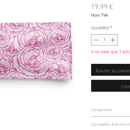
Prix
19,99 €
Hors TVA
Quantité
*
Il ne reste que 1 arti
Ajouter au panie
Com
Composition
85% Polyester 15% E
Conception & technicit