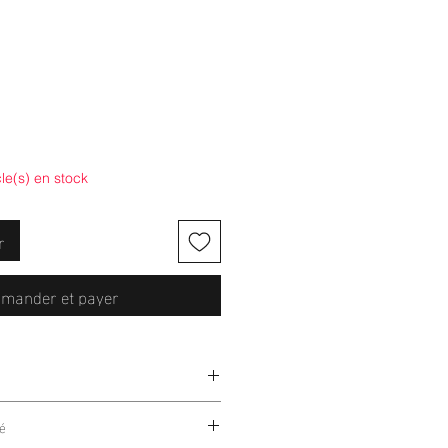
cle(s) en stock
r
mander et payer
lastan
é