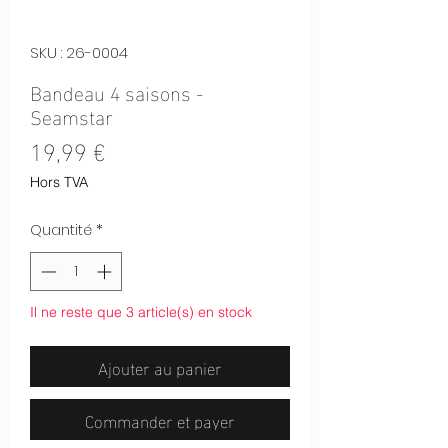
SKU : 26-0004
Bandeau 4 saisons -
Seamstar
Prix
19,99 €
Hors TVA
Quantité
*
Il ne reste que 3 article(s) en stock
Ajouter au panier
Commander et payer