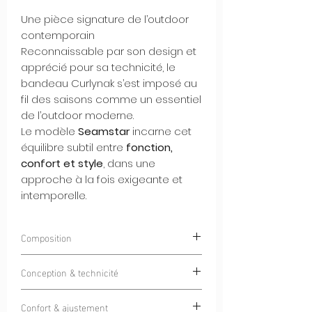
Une pièce signature de l’outdoor
contemporain
Reconnaissable par son design et
apprécié pour sa technicité, le
bandeau Curlynak s’est imposé au
fil des saisons comme un essentiel
de l’outdoor moderne.
Le modèle
Seamstar
incarne cet
équilibre subtil entre
fonction,
confort et style
, dans une
approche à la fois exigeante et
intemporelle.
Composition
85% Polyester 15% Elastan
Conception & technicité
Doté d'un tissu Italien haut de gamme
Confort & ajustement
pensé pour une utilisation
4 saisons
, ce