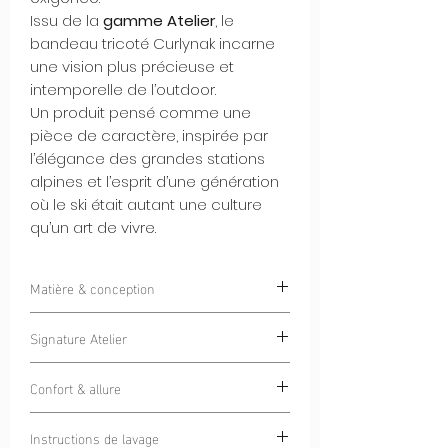
Issu de la
gamme Atelier
, le
bandeau tricoté Curlynak incarne
une vision plus précieuse et
intemporelle de l’outdoor.
Un produit pensé comme une
pièce de caractère, inspirée par
l’élégance des grandes stations
alpines et l’esprit d’une génération
où le ski était autant une culture
qu’un art de vivre.
Matière & conception
Tricoté dans une
laine de qualité
Signature Atelier
supérieure
, ce bandeau offre une chaleur
naturelle, une tenue structurée et un
Le bandeau est orné d’un
patch tissé
toucher noble.
Confort & allure
haute densité, imprimé
, réalisé avec un
À l’intérieur du revers, une
bande polaire
niveau de détail exceptionnel.
La coupe est précise, naturellement
douce et isolante
apporte un confort
La
Instructions de lavage
finition brillante
, subtile et maîtrisée,
ajustée, conçue pour être portée aussi