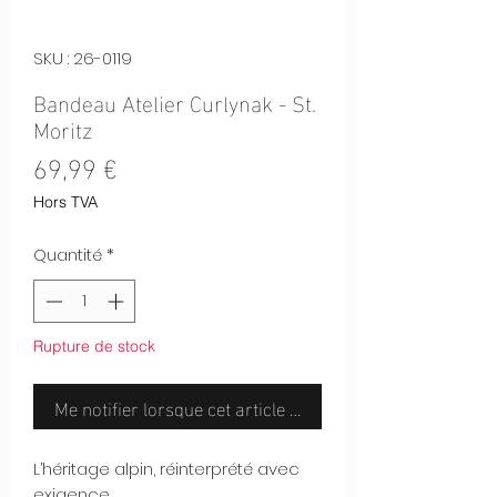
SKU : 26-0119
Bandeau Atelier Curlynak - St.
Moritz
Prix
69,99 €
Hors TVA
Quantité
*
Rupture de stock
Me notifier lorsque cet article est disponible
L’héritage alpin, réinterprété avec
exigence.