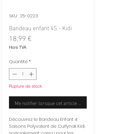
SKU : 25-0223
Bandeau enfant 4S - Kidi
Prix
18,99 €
Hors TVA
Quantité
*
Rupture de stock
Me notifier lorsque cet article est disponible
Découvrez le Bandeau Enfant 4
Saisons Polyvalent de Curlynak Kidi,
spécialement conçu pour les