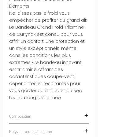
Éléments
Ne laissez pas le froid vous
empêcher de profiter du grand air.
Le Bandeau Grand Froid Trilaminé
de Curlynak est conçu pour vous
offrir un confort, une protection et
un style exceptionnels, même
dans les conditions les plus
extrêmes. Ce bandeau innovant
est trilaminé, offrant des
caractéristiques coupe-vent,
déperlantes et respirantes pour
vous garder au chaud et au sec
tout au long de l'année.
Composition
100% Polyester
CurlyWindStrom® -
Polyvalence d'Utilisation
Tissu Trilaminé coupe vent et déperlant