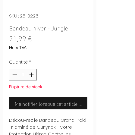
SKU : 25-0226
Bandeau hiver - Jungle
Prix
21,99 €
Hors TVA
Quantité
*
Rupture de stock
Me notifier lorsque cet article est disponible
Découvrez le Bandeau Grand Froid
Trilaminé de Curlynak - Votre
Protection Ultime Contre les