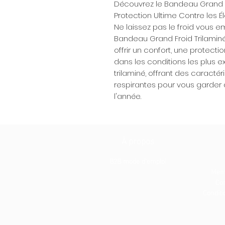
Découvrez le Bandeau Grand Fr
Protection Ultime Contre les 
Ne laissez pas le froid vous e
Bandeau Grand Froid Trilamin
offrir un confort, une protect
dans les conditions les plus 
trilaminé, offrant des caracté
respirantes pour vous garder 
l'année.
À propos
B2B mode d'emploi
Ment
Con
Conditio