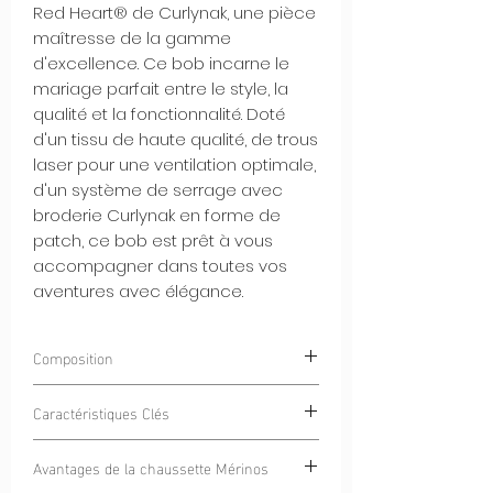
Red Heart® de Curlynak, une pièce
maîtresse de la gamme
d'excellence. Ce bob incarne le
mariage parfait entre le style, la
qualité et la fonctionnalité. Doté
d'un tissu de haute qualité, de trous
laser pour une ventilation optimale,
d'un système de serrage avec
broderie Curlynak en forme de
patch, ce bob est prêt à vous
accompagner dans toutes vos
aventures avec élégance.
Composition
100% POLYESTER
Caractéristiques Clés
Tissu de Haute Qualité :
Le Bob
Avantages de la chaussette Mérinos
MicroSéries® est confectionné dans