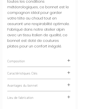
toutes les conditions
météorologiques, ce bonnet est le
compagnon idéal pour garder
votre tête au chaud tout en
assurant une respirabilité optimale.
Fabriqué dans notre atelier alpin
avec un tissu italien de qualité, ce
bonnet est doté de coutures
plates pour un confort inégalé.
Composition
85% Polyester
Caractéristiques Clés
15% Élasthanne
Intérieur Gratté Chaud et Doux :
Avantages du bonnet
L'intérieur gratté du bonnet offre une
douce chaleur tout en restant
Chaleur et Respirabilité :
Ce bonnet
Lieu de fabrication
confortable contre votre peau.
offre une chaleur sans compromis
Tissu Italien de Haute Qualité :
tout en permettant à votre peau de
Cercle Alpin
Fabriqué avec un tissu italien de