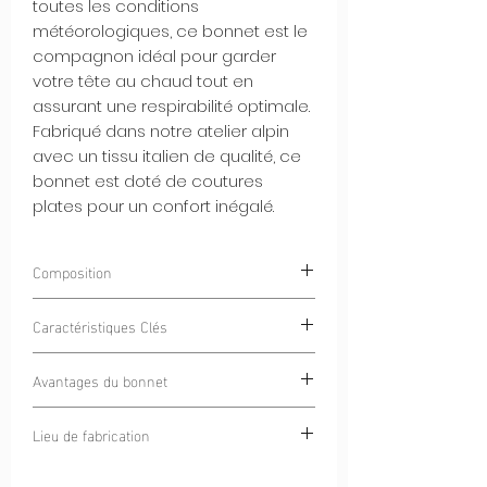
toutes les conditions
météorologiques, ce bonnet est le
compagnon idéal pour garder
votre tête au chaud tout en
assurant une respirabilité optimale.
Fabriqué dans notre atelier alpin
avec un tissu italien de qualité, ce
bonnet est doté de coutures
plates pour un confort inégalé.
Composition
85% Polyester
Caractéristiques Clés
15% Élasthanne
Intérieur Gratté Chaud et Doux :
Avantages du bonnet
L'intérieur gratté du bonnet offre une
douce chaleur tout en restant
Chaleur et Respirabilité :
Ce bonnet
Lieu de fabrication
confortable contre votre peau.
offre une chaleur sans compromis
Tissu Italien de Haute Qualité :
tout en permettant à votre peau de
Cercle Alpin
Fabriqué avec un tissu italien de