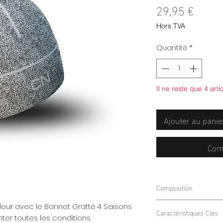
Prix
29,95 €
Hors TVA
Quantité
*
Il ne reste que 4 arti
Ajouter au panie
Com
Composition
85% Polyester
ur avec le Bonnet Gratté 4 Saisons
Caractéristiques Clés
15% Élasthanne
ter toutes les conditions