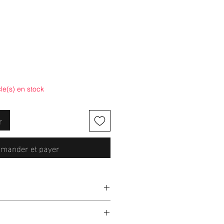
cle(s) en stock
r
mander et payer