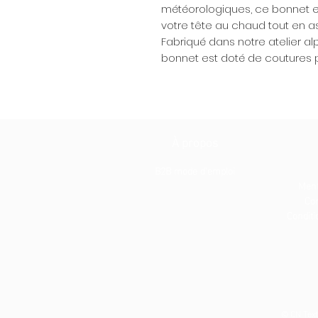
météorologiques, ce bonnet e
votre tête au chaud tout en as
Fabriqué dans notre atelier alp
bonnet est doté de coutures p
À propos
B2B mode d'emploi
Ment
Con
Conditio
© CN Text