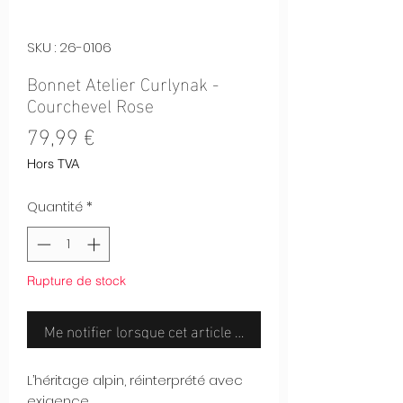
SKU : 26-0106
Bonnet Atelier Curlynak -
Courchevel Rose
Prix
79,99 €
Hors TVA
Quantité
*
Rupture de stock
Me notifier lorsque cet article est disponible
L’héritage alpin, réinterprété avec
exigence.