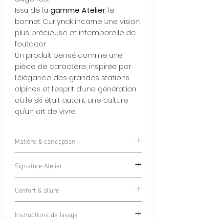
Issu de la
gamme Atelier
, le
bonnet Curlynak incarne une vision
plus précieuse et intemporelle de
l’outdoor.
Un produit pensé comme une
pièce de caractère, inspirée par
l’élégance des grandes stations
alpines et l’esprit d’une génération
où le ski était autant une culture
qu’un art de vivre.
Matière & conception
Tricoté dans une
laine de qualité
Signature Atelier
supérieure
, ce bonnet offre une chaleur
naturelle, une tenue structurée et un
Le bonnet est orné d’un
patch tissé
toucher noble.
Confort & allure
haute densité, imprimé
, réalisé avec un
À l’intérieur du revers, une
bande polaire
niveau de détail exceptionnel.
La coupe est précise, naturellement
douce et isolante
apporte un confort
La
Instructions de lavage
finition brillante
, subtile et maîtrisée,
ajustée, conçue pour être portée aussi