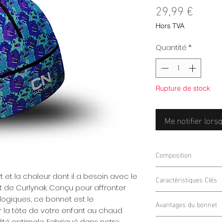
Prix
29,99 €
Hors TVA
Quantité
*
Rupture de stock
Me notifier lorsq
Composition
85% Polyester
t et la chaleur dont il a besoin avec le
Caractéristiques Clés
15% Élasthanne
t de Curlynak. Conçu pour affronter
Intérieur Gratté C
logiques, ce bonnet est le
Avantages du bonnet
bonnet offre une 
la tête de votre enfant au chaud
confortable contr
Chaleur et Respirab
lité optimale. Fabriqué dans notre