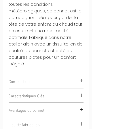
toutes les conditions
météorologiques, ce bonnet est le
compagnon idéal pour garder la
tête de votre enfant au chaud tout
en assurant une respirabilité
optimale. Fabriqué dans notre
atelier alpin avec un tissu italien de
qualité, ce bonnet est doté de
coutures plates pour un confort
inégalé.
Composition
85% Polyester
Caractéristiques Clés
15% Élasthanne
Intérieur Gratté Chaud et Doux :
Avantages du bonnet
L'intérieur gratté du bonnet offre une
douce chaleur tout en restant
Chaleur et Respirabilité :
Ce bonnet
Lieu de fabrication
confortable contre votre peau.
offre à votre enfant une chaleur sans