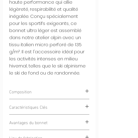
haute performance qui allie
légèreté, respirabilité et qualité
inégalée. Conçu spécialement
pour les sportifs exigeants, ce
bonnet ultra léger est assemblé
dans notre atelier alpin avec un
tissu italien micro perforé de 135
g/m². Il est l'accessoire idéal pour
les activités intenses en milieu
hivernal, telles que le ski alpinisme
le ski de fond ou de randonnée.
Composition
75% Polyester
Caractéristiques Clés
25% Élasthanne
Tissu italien micro perforé 135 g/m²
:
Avantages du bonnet
léger et respirant, offrant une
ventilation optimale lors des efforts
Performance maximale
: permet aux
Lieu de fabrication
intenses.