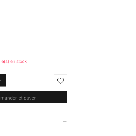
cle(s) en stock
r
mander et payer