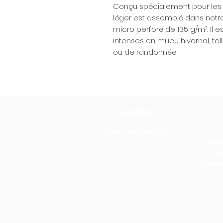
Conçu spécialement pour les s
léger est assemblé dans notre a
micro perforé de 135 g/m². Il es
intenses en milieu hivernal, tel
ou de randonnée.
À propos
B2B mode d'emploi
Ment
Con
Conditio