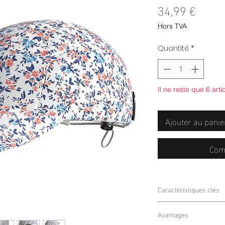
Prix
34,99 €
Hors TVA
Quantité
*
Il ne reste que 6 arti
Ajouter au panie
Com
Caractéristiques clés
Ultra Légère et Aé
Avantages
Running est conçu