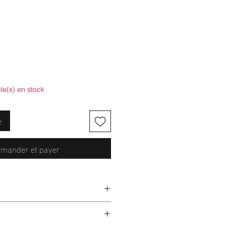
cle(s) en stock
r
mander et payer
rée :
La Casquette Endurance
e pour offrir une légèreté inégalée