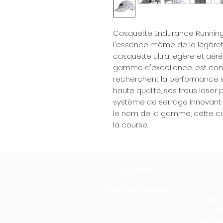
Casquette Endurance Running 
l'essence même de la légèreté,
casquette ultra légère et aé
gamme d'excellence, est conç
recherchent la performance 
haute qualité, ses trous laser 
système de serrage innovant e
le nom de la gamme, cette cas
la course.
À propos
B2B mode d'emploi
Ment
Con
Conditio