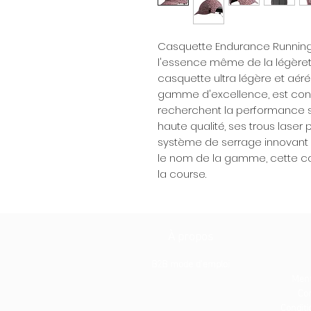
Casquette Endurance Running 
l'essence même de la légèreté,
casquette ultra légère et aé
gamme d'excellence, est conç
recherchent la performance 
haute qualité, ses trous laser 
système de serrage innovant e
le nom de la gamme, cette cas
la course.
À propos
B2B mode d'emploi
Ment
Con
Conditio