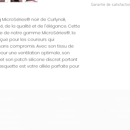
haute qualité, elle
Garantie de satisfactio
Ventilation Optima
expérience de cou
circulation d'air 
Nous sommes confiant
Système de Serra
même lors des cou
MicroSéries® noir de Curlynak,
le confort de notre b
serrage garantit 
Élégance et Recon
 de la qualité et de l'élégance. Cette
pas totalement satisf
maintien fiable.
discret apporte u
satisfaction à 100%. 
rée de notre gamme MicroSéries®, la
Patch Silicone Dis
montrant votre en
votre disposition po
ue pour les coureurs qui
portant discrète
gamme MicroSérie
préoccupations.
sans compromis. Avec son tissu de
MicroSéries®, ajo
pour une ventilation optimale, son
votre tenue de co
t son patch silicone discret portant
quette est votre alliée parfaite pour
Légale
Service
Contac
Cookies
Mon compte
Nous conta
ions légale
s
Mon Panier
Presse
fidentialité
Mes commandes
ns d'utilisation