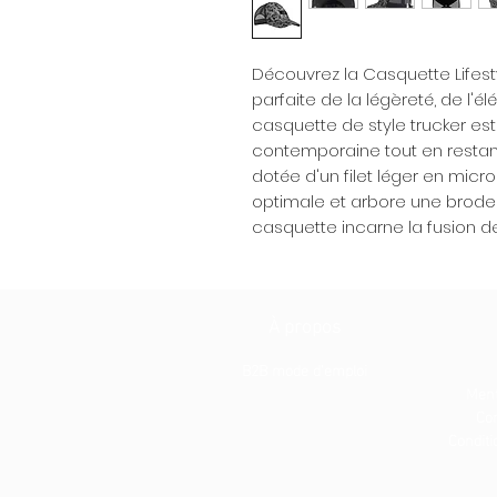
Découvrez la Casquette Lifesty
parfaite de la légèreté, de l'
casquette de style trucker es
contemporaine tout en restant f
dotée d'un filet léger en micr
optimale et arbore une broderi
casquette incarne la fusion de
À propos
B2B mode d'emploi
Ment
Con
Conditio