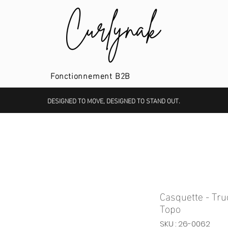
Fonctionnement B2B
DESIGNED TO MOVE, DESIGNED TO STAND OUT.
Casquette - Tru
Topo
SKU : 26-0062