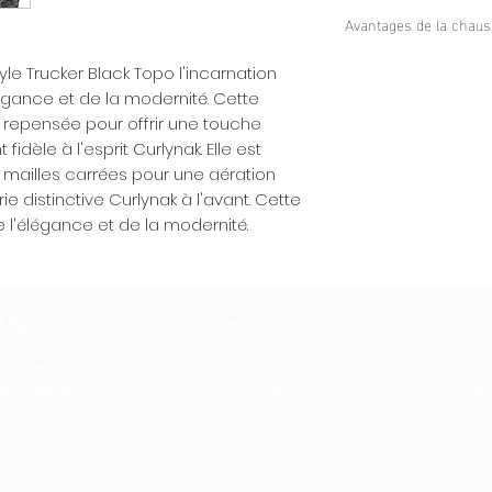
Filet Léger en Mic
Avantages de la chaus
micro mailles car
optimale, vous gar
Ventilation et Conf
le Trucker Black Topo l'incarnation
circonstance.
carrées garantit 
élégance et de la modernité. Cette
Broderie Curlynak 
confort inégalé.
t repensée pour offrir une touche
l'avant de la casq
Style et Reconnai
idèle à l'esprit Curlynak. Elle est
d'élégance, ajouta
l'avant de la cas
style.
o mailles carrées pour une aération
envers la qualité 
Style Trucker Mod
e distinctive Curlynak à l'avant. Cette
Modernité et Élég
trucker a été rep
 l'élégance et de la modernité.
modernité du styl
tendances contem
intemporelle de C
l'esprit Curlynak.
Légale
Service
Contac
Cookies
Mon compte
Nous conta
ions légale
s
Mon Panier
Presse
fidentialité
Mes commandes
ns d'utilisation