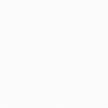
Légale
Service
Contac
Cookies
Mon compte
Nous conta