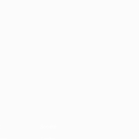
t
Société
cter
Carrière