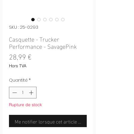
SKU : 25-0293
Casquette - Trucker
Performance - SavagePink
Prix
28,99 €
Hors TVA
Quantité
*
Rupture de stock
Me notifier lorsque cet article est disponible