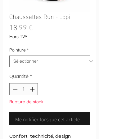
Chaussettes Run - Lopi
Prix
18,99 €
Hors TVA
Pointure
*
Quantité
*
Rupture de stock
Me notifier lorsque cet article est disponible
Confort, technicité, design