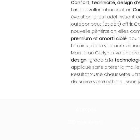
Confort, technicité, design d’
Les nouvelles chaussettes
Cu
évolution, elles redéfinissent
outdoor peut (et doit) offrir. 
nouvelle génération, elles co
premium
et
amorti ciblé
, pou
terrains , de la ville aux senti
Mais là où Curlynak va encore 
design
: grâce à la
technologi
appliqué sans altérer la maille
Résultat ? Une chaussette ultr
de suivre votre rythme , sans
À propos
B2B mode d'emploi
Ment
Con