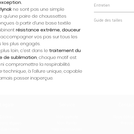
93% Polyester – 7% 
exception.
Entretien
distance
rlynak
ne sont pas une simple
Textile
doux, resp
Lavage en machin
 ce qu’une paire de chaussettes
Coupe ergonomiqu
Guide des tailles
Pas de javel / Pa
Conçues à partir d’une base textile
Séchage naturel
mbinent
résistance extrême, douceur
Taille
Pointur
r accompagner vos pas sur tous les
Curlyna
e EU
ers les plus engagés.
k
plus loin, c’est dans le
traitement du
e de sublimation
, chaque motif est
S
35 – 38
 ni compromettre la respirabilité.
a-technique, à l’allure unique, capable
M
39 – 42
 jamais passer inaperçue.
L
43 – 46
Légale
Service
Contac
Cookies
Mon compte
Nous conta
ions légale
s
Mon Panier
Presse
fidentialité
Mes commandes