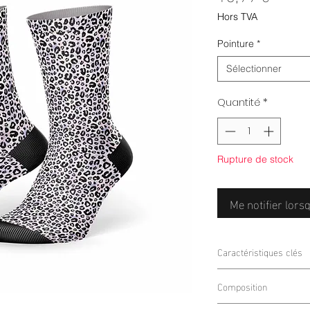
Hors TVA
Pointure
*
Sélectionner
Quantité
*
Rupture de stock
Me notifier lorsq
Caractéristiques clés
Design sublimé
sa
Composition
Renforts
zones d’
Amorti sous-pied 