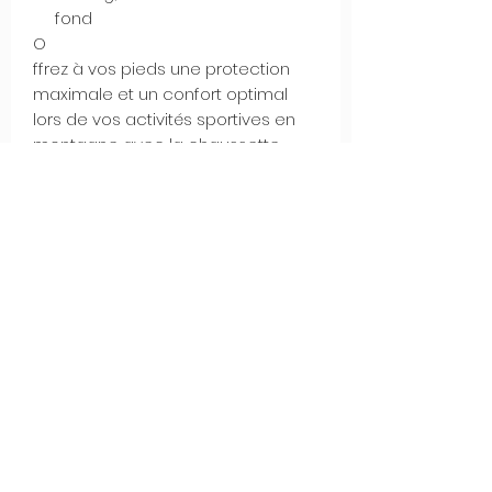
fond
O
ffrez à vos pieds une protection
maximale et un confort optimal
lors de vos activités sportives en
montagne avec la chaussette
Mountain Pro de Curlynak.
Composition
45% POLYAMIDE
Lieu de Fabrication
35% LAINE MÉRINOS DE HAUTE
QUALITÉ
Alpes Dinariques
10% SPANDEX®
10% ELASTHANNE
À propos
B2B mode d'emploi