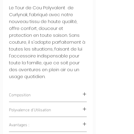
Le Tour de Cou Polyvalent de
Curlynak, fabriqué avec notre
nouveau tissu de haute qualité,
offre confort, douceur et
protection en toute saison. Sans
couture, il s'adapte parfaitement à
toutes les situations, faisant de lui
l'accessoire indispensable pour
toute la famille, que ce soit pour
des aventures en plein air ou un
usage quotidien.
Composition
90% Polyester 10% Spandex
Polyvalence d'Utilisation
Avantages :
Sports en Plein Air :
Que ce soit pour
le vélo, la randonnée, le ski ou la