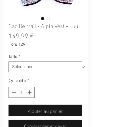
Sac De trail - Alpin Vest - Lulu
Prix
149,99 €
Hors TVA
Taille
*
Quantité
*
Ajouter au panier
Commander et payer