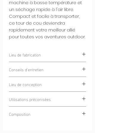
machine à basse température et
un séchage rapide à l'air libre.
Compact et facile à transporter,
ce tour de cou deviendra
rapidement votre meilleur allié
pour toutes vos aventures outdoor.
Lieu de fabrication
Chamonix, France
Conseils d'entretien
Blanchiment interdit
Lieu de conception
Lavage à 30°C
Ne pas repasser
Chamonix Mont-Blanc, France
Retourner à l'envers avant lavage
Utilisations préconisées
Ne pas mettre au sèche linge
Trail
Nettoyage à sec interdit
Composition
Running
Ultra -trail
100% Polyester 4S®
Marche en montagne