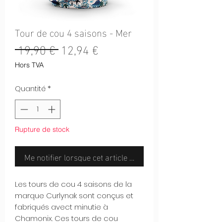
Tour de cou 4 saisons - Mer
Prix
Prix
 19,90 € 
12,94 €
original
promotionnel
Hors TVA
Quantité
*
Rupture de stock
Me notifier lorsque cet article est disponible
Les tours de cou 4 saisons de la
marque Curlynak sont conçus et
fabriqués avect minutie à
Chamonix. Ces tours de cou