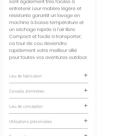
sont également très faciles à
entretenir. Leur matière légère et
résistante garantit un lavage en
machine à basse température et
un séchage rapide à l'air libre.
Compact et facile à transporter,
ce tour de cou deviendra
rapidement votre meilleur allié
pour toutes vos aventures outdoor.
Lieu de fabrication
Chamonix, France
Conseils d'entretien
Blanchiment interdit
Lieu de conception
Lavage à 30°C
Ne pas repasser
Chamonix Mont-Blanc, France
Retourner à l'envers avant lavage
Utilisations préconisées
Ne pas mettre au sèche linge
Trail
Nettoyage à sec interdit