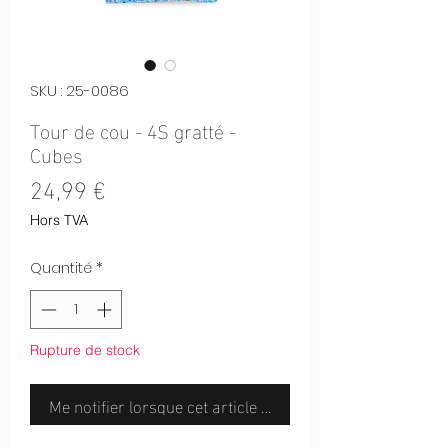
SKU : 25-0086
Tour de cou - 4S gratté -
Cubes
Prix
24,99 €
Hors TVA
Quantité
*
Rupture de stock
Me notifier lorsque cet article est disponible