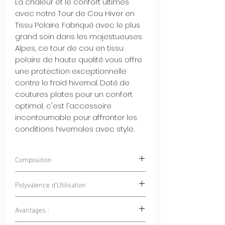
La chaleur et le confort ultimes
avec notre Tour de Cou Hiver en
Tissu Polaire. Fabriqué avec le plus
grand soin dans les majestueuses
Alpes, ce tour de cou en tissu
polaire de haute qualité vous offre
une protection exceptionnelle
contre le froid hivernal. Doté de
coutures plates pour un confort
optimal, c'est l'accessoire
incontournable pour affronter les
conditions hivernales avec style.
Composition
100% Polyester
Polyvalence d'Utilisation
Avantages :
Sports en Plein Air :
Que ce soit pour
le vélo, la randonnée, le ski ou la