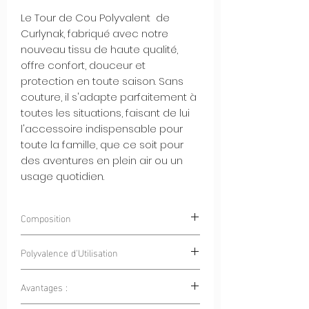
Le Tour de Cou Polyvalent de
Curlynak, fabriqué avec notre
nouveau tissu de haute qualité,
offre confort, douceur et
protection en toute saison. Sans
couture, il s'adapte parfaitement à
toutes les situations, faisant de lui
l'accessoire indispensable pour
toute la famille, que ce soit pour
des aventures en plein air ou un
usage quotidien.
Composition
90% Polyester 10% Spandex
Polyvalence d'Utilisation
Avantages :
Sports en Plein Air :
Que ce soit pour
le vélo, la randonnée, le ski ou la