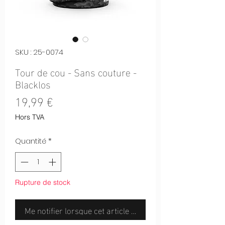
SKU : 25-0074
Tour de cou - Sans couture -
Blacklos
Prix
19,99 €
Hors TVA
Quantité
*
Rupture de stock
Me notifier lorsque cet article est disponible