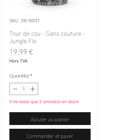
SKU : 26-0037
Tour de cou - Sans couture -
Jungle Flo
Prix
19,99 €
Hors TVA
Quantité
*
Il ne reste que 2 article(s) en stock
Ajouter au panier
Commander et payer