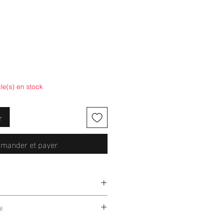
cle(s) en stock
r
mander et payer
Spandex
é