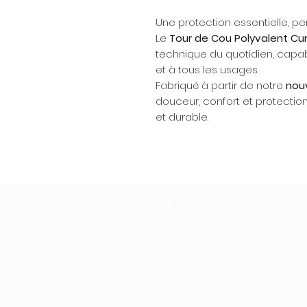
Une protection essentielle, 
Le
Tour de Cou Polyvalent Cur
technique du quotidien, capab
et à tous les usages.
Fabriqué à partir de notre
nouv
douceur, confort et protecti
et durable.
À propos
B2B mode d'emploi
Ment
Con
Conditio