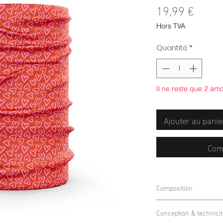
Prix
19,99 €
Hors TVA
Quantité
*
Il ne reste que 2 arti
Ajouter au panie
Com
Composition
90% Polyester 10% 
Conception & technicit