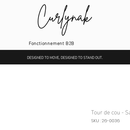
Fonctionnement B2B
DESIGNED TO MOVE, DESIGNED TO STAND OUT.
Tour de cou - S
SKU : 26-0036